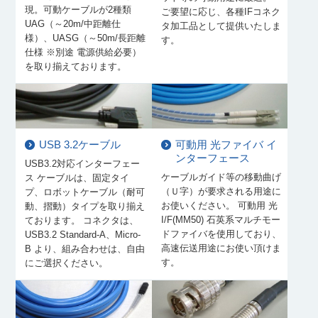
現。可動ケーブルが2種類
ご要望に応じ、各種IFコネク
UAG（～20m/中距離仕
タ加工品として提供いたしま
様）、UASG（～50m/長距離
す。
仕様 ※別途 電源供給必要）
を取り揃えております。
USB 3.2ケーブル
可動用 光ファイバ イ
ンターフェース
USB3.2対応インターフェー
ケーブルガイド等の移動曲げ
ス ケーブルは、固定タイ
（Ｕ字）が要求される用途に
プ、ロボットケーブル（耐可
お使いください。 可動用 光
動、摺動）タイプを取り揃え
I/F(MM50) 石英系マルチモー
ております。 コネクタは、
ドファイバを使用しており、
USB3.2 Standard-A、Micro-
高速伝送用途にお使い頂けま
B より、組み合わせは、自由
す。
にご選択ください。