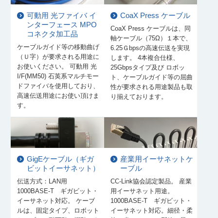
可動用 光ファイバ イ
CoaX Press ケーブル
ンターフェース MPO
CoaX Press ケーブルは、同
コネクタ加工品
軸ケーブル（75Ω）１本で、
ケーブルガイド等の移動曲げ
6.25Ｇbpsの高速伝送を実現
（Ｕ字）が要求される用途に
します。 4本複合仕様、
お使いください。 可動用 光
25Gbpsタイプ及び ロボッ
I/F(MM50) 石英系マルチモー
ト、ケーブルガイド等の屈曲
ドファイバを使用しており、
性が要求される用途製品も取
高速伝送用途にお使い頂けま
り揃えております。
す。
GigEケーブル（ギガ
産業用イーサネットケ
ビットイーサネット）
ーブル
伝送方式：LAN用
CC-Link協会認定製品。 産業
1000BASE-T ギガビット・
用イーサネット用途。
イーサネット対応。 ケーブ
1000BASE-T ギガビット・
ルは、固定タイプ、ロボット
イーサネット対応。細径・柔