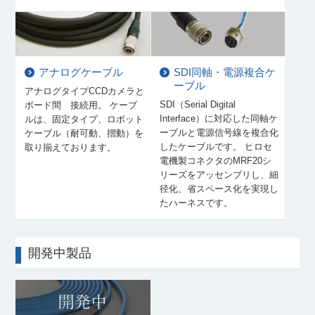
アナログケーブル
SDI同軸・電源複合ケ
ーブル
アナログタイプCCDカメラと
SDI（Serial Digital
ボード間 接続用。 ケーブ
Interface）に対応した同軸ケ
ルは、固定タイプ、ロボット
ーブルと電源信号線を複合化
ケーブル（耐可動、摺動）を
したケーブルです。 ヒロセ
取り揃えております。
電機製コネクタのMRF20シ
リーズをアッセンブリし、細
径化、省スペース化を実現し
たハーネスです。
開発中製品