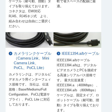
ケーブル（耐可動、摺動）タ
軟で省スペースの配線に最
イプを取り揃えております。
適。
コネクタは、EMI対応
RJ45、RJ45ネジ式 より、
組み合わせは自由にご選択く
ださい。
カメラリンクケーブル
IEEE1394.a/bケーブル
（Camera Link、Mini
IEEE1394.a/bケーブル
Camera Link、
IEEE1394.a/bは、デジタル
PoCL、PoCL Lite）
ビデオカメラとPCを接続す
カメラリンクは、デジタルビ
る高速シリアルバス規格で
デオカメラ用インターフェィ
す。 最大伝送速度：
ス規格です。 当社は、伝送
IEEE1394.a （400Mbps） 、
規格：Base/Mediumu/Full
IEEE1394.a/b （800Mbps）
Configuration、PoCL(電源サ
ケーブルは、固定タイプ、ロ
プライ）、PoCL Lite に対応
ボットケーブル（耐可動、摺
しております。
動）タイプを取り揃えており
ます。