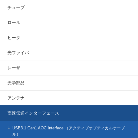
チューブ
ロール
ヒータ
光ファイバ
レーザ
光学部品
アンテナ
高速伝送インターフェース
USB3.1 Gen1 AOC Interface （アクティブオプティカルケーブ
ル）