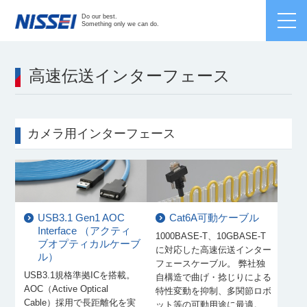
Japanese /
English
/
Chinese
Do our best.
Something only we can do.
高速伝送インターフェース
カメラ用インターフェース
USB3.1 Gen1 AOC
Cat6A可動ケーブル
Interface （アクティ
1000BASE-T、10GBASE-T
ブオプティカルケーブ
に対応した高速伝送インター
ル）
フェースケーブル。 弊社独
USB3.1規格準拠ICを搭載。
自構造で曲げ・捻じりによる
AOC（Active Optical
特性変動を抑制、多関節ロボ
Cable）採用で長距離化を実
ット等の可動用途に最適。