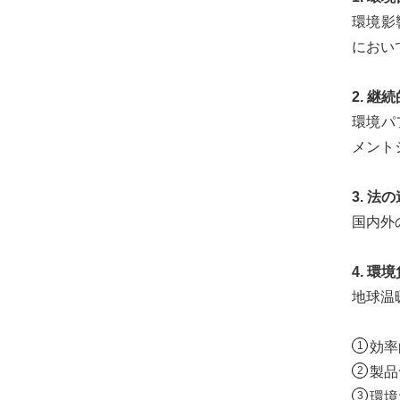
環境影
におい
2. 継
環境パ
メント
3. 法
国内外
4. 
地球温
効率
製品
環境