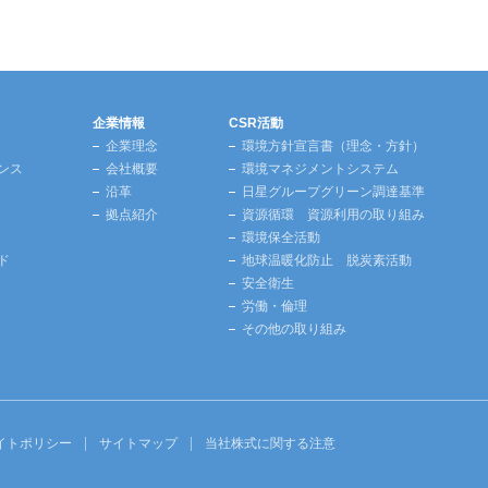
企業情報
CSR活動
企業理念
環境方針宣言書（理念・方針）
ンス
会社概要
環境マネジメントシステム
沿革
日星グループグリーン調達基準
拠点紹介
資源循環 資源利用の取り組み
環境保全活動
ド
地球温暖化防止 脱炭素活動
安全衛生
労働・倫理
その他の取り組み
イトポリシー
サイトマップ
当社株式に関する注意