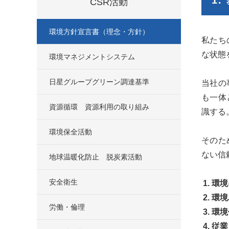
CSR活動
環境方針宣言書（理念・方針）
私たち
な状態
環境マネジメントシステム
日星グループグリーン調達基準
当社の
も一体
資源循環 資源利用の取り組み
識する
環境保全活動
そのた
ない信
地球温暖化防止 脱炭素活動
安全衛生
環境
環境
労働・倫理
環境
従業