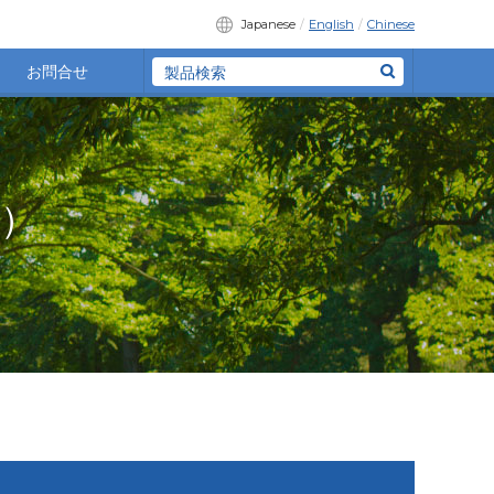
Japanese
English
Chinese
お問合せ
針）