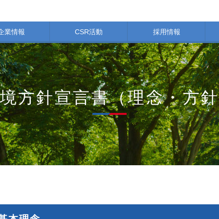
企業情報
CSR活動
採用情報
境方針宣言書（理念・方
 基本理念