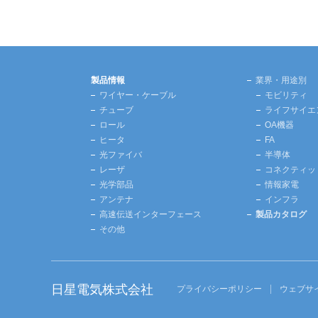
製品情報
業界・用途別
ワイヤー・ケーブル
モビリティ
チューブ
ライフサイエ
ロール
OA機器
ヒータ
FA
光ファイバ
半導体
レーザ
コネクティッ
光学部品
情報家電
アンテナ
インフラ
高速伝送インターフェース
製品カタログ
その他
日星電気株式会社
プライバシーポリシー
ウェブサ