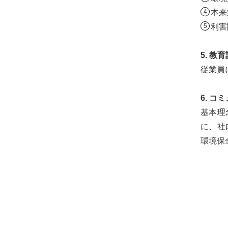
本来
利害
5. 教
従業員
6. コ
基本理
に、社
環境保