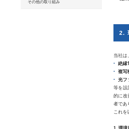
その他の取り組み
2.
当社は
絶縁
複写
光フ
等を設
的に改
者であ
これを
1. 環