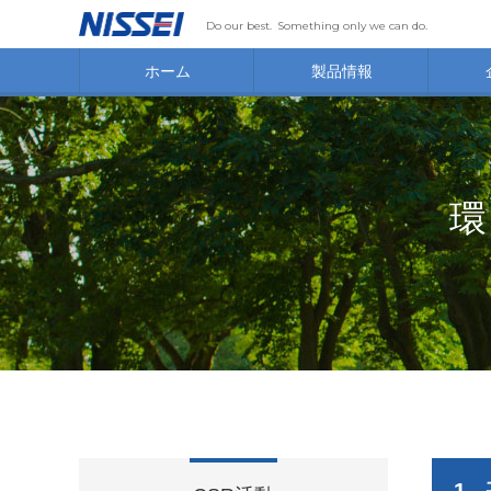
Do our best.
Something only we can do.
ホーム
製品情報
環
1.