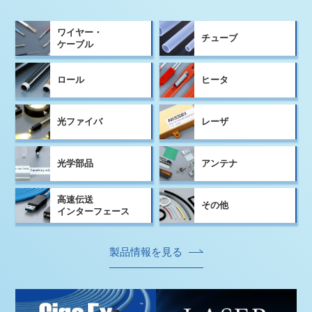
ワイヤー・
チューブ
ケーブル
ロール
ヒータ
光ファイバ
レーザ
光学部品
アンテナ
高速伝送
その他
インターフェース
製品情報を⾒る