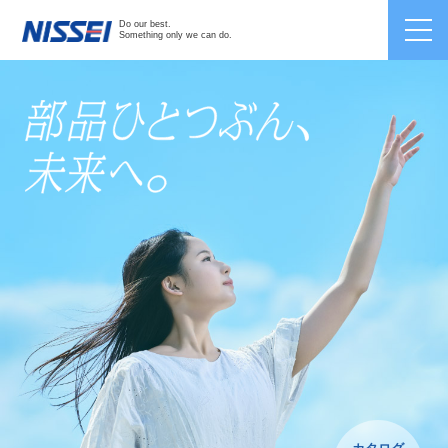
Japanese /
English
/
Chinese
Do our best.
Something only we can do.