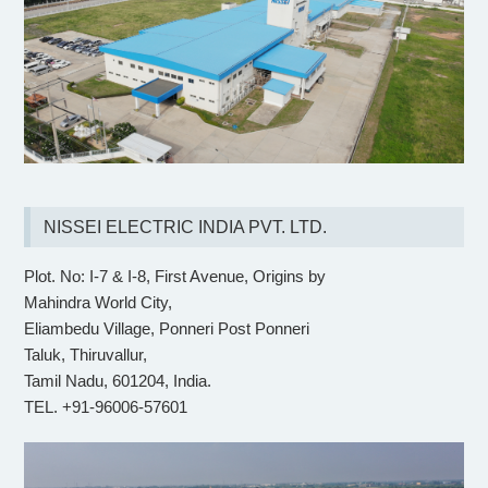
NISSEI ELECTRIC INDIA PVT. LTD.
Plot. No: I-7 & I-8, First Avenue, Origins by
Mahindra World City,
Eliambedu Village, Ponneri Post Ponneri
Taluk, Thiruvallur,
Tamil Nadu, 601204, India.
TEL. +91-96006-57601