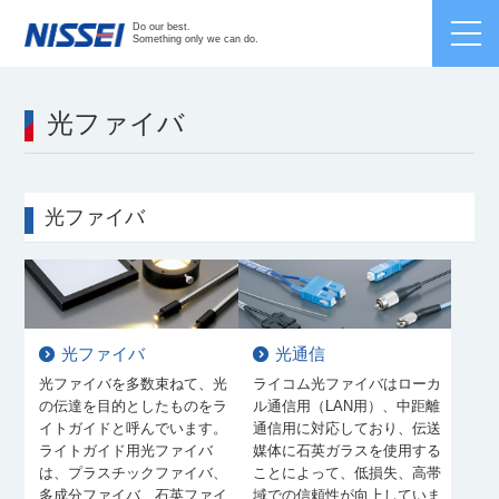
Japanese /
English
/
Chinese
Do our best.
Something only we can do.
光ファイバ
光ファイバ
光ファイバ
光通信
光ファイバを多数束ねて、光
ライコム光ファイバはローカ
の伝達を目的としたものをラ
ル通信用（LAN用）、中距離
イトガイドと呼んでいます。
通信用に対応しており、伝送
ライトガイド用光ファイバ
媒体に石英ガラスを使用する
は、プラスチックファイバ、
ことによって、低損失、高帯
多成分ファイバ、石英ファイ
域での信頼性が向上していま