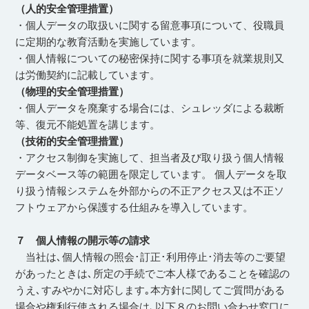
（人的安全管理措置）
・個人データの取扱いに関する留意事項について、役職員
に定期的な教育活動を実施しています。
・個人情報についての秘密保持に関する事項を就業規則又
は労働契約に記載しています。
（物理的安全管理措置）
・個人データを廃棄する場合には、シュレッダによる裁断
等、復元不能処置を講じます。
（技術的安全管理措置）
・アクセス制御を実施して、担当者及び取り扱う個人情報
データベース等の範囲を限定しています。 個人データを取
り扱う情報システムを外部からの不正アクセス又は不正ソ
フトウェアから保護する仕組みを導入しています。
７ 個人情報の開示等の請求
当社は､個人情報の照会･訂正･利用停止･消去等のご要望
があったときは､所定の手続でご本人様であることを確認の
うえ､すみやかに対応します｡本方針に関してご質問がある
場合や権利行使される場合は､以下８のお問い合わせ窓口に