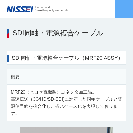
Japanese /
English
/
Chinese
Do our best.
Something only we can do.
SDI同軸・電源複合ケーブル
SDI同軸・電源複合ケーブル（MRF20 ASSY）
概要
MRF20（ヒロセ電機製）コネクタ加工品。
高速伝送（3G/HD/SD-SDI)に対応した同軸ケーブルと電
源信号線を複合化し、省スペース化を実現しておりま
す。