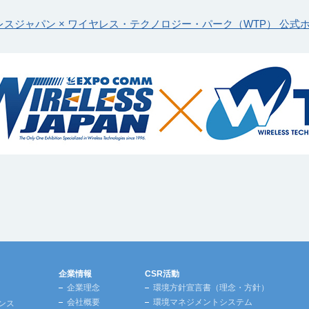
レスジャパン × ワイヤレス・テクノロジー・パーク（WTP） 公式
企業情報
CSR活動
企業理念
環境方針宣言書（理念・方針）
会社概要
環境マネジメントシステム
ンス