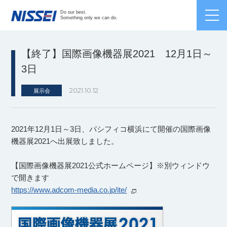
Japanese /
English
/
Chinese
Do our best.
Something only we can do.
【終了】国際画像機器展2021 12月1日～
3日
2021.10.12
展示会
2021年12月1日～3日、パシフィコ横浜にて開催の国際画像
機器展2021へ出展致しました。
【国際画像機器展2021公式ホームページ】※別ウィンドウ
で開きます
https://www.adcom-media.co.jp/ite/